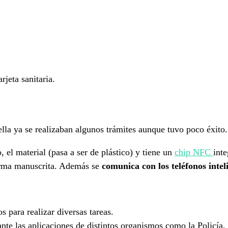
rjeta sanitaria.
 ella ya se realizaban algunos trámites aunque tuvo poco éxit
el material (pasa a ser de plástico) y tiene un
chip NFC
int
firma manuscrita. Además se
comunica con los teléfonos intel
 para realizar diversas tareas.
te las aplicaciones de distintos organismos como la Policía,